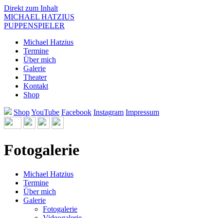
Direkt zum Inhalt
MICHAEL HATZIUS
PUPPENSPIELER
Michael Hatzius
Termine
Über mich
Galerie
Theater
Kontakt
Shop
Shop
YouTube
Facebook
Instagram
Impressum
Fotogalerie
Michael Hatzius
Termine
Über mich
Galerie
Fotogalerie
Videogalerie